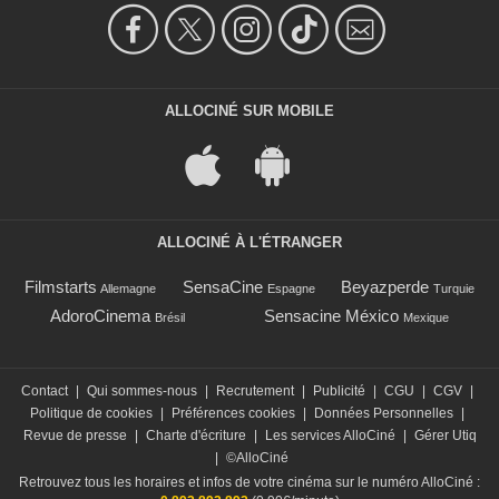
ALLOCINÉ SUR MOBILE
ALLOCINÉ À L'ÉTRANGER
Filmstarts
SensaCine
Beyazperde
Allemagne
Espagne
Turquie
AdoroCinema
Sensacine México
Brésil
Mexique
Contact
|
Qui sommes-nous
|
Recrutement
|
Publicité
|
CGU
|
CGV
|
Politique de cookies
|
Préférences cookies
|
Données Personnelles
|
Revue de presse
|
Charte d'écriture
|
Les services AlloCiné
|
Gérer Utiq
|
©AlloCiné
Retrouvez tous les horaires et infos de votre cinéma sur le numéro AlloCiné :