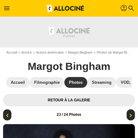
profil
menu
search
Accueil
Actrice
Actrice américaine
Margot Bingham
Photos de Margot Bingham
Margot Bingham
Accueil
Filmographie
Photos
Streaming
VOD, DV
RETOUR À LA GALERIE
23
/ 24 Photos