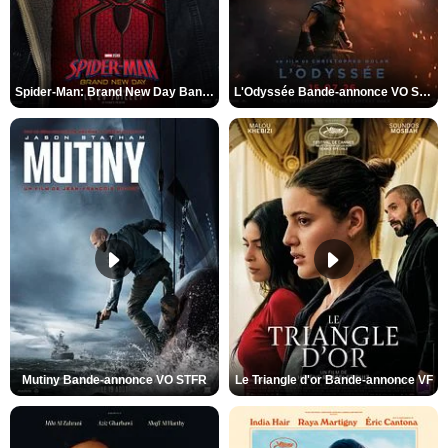
Spider-Man: Brand New Day Bande-annonce VO STFR
L'Odyssée Bande-annonce VO STFR
Mutiny Bande-annonce VO STFR
Le Triangle d'or Bande-annonce VF