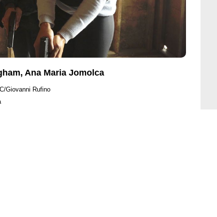
ngham, Ana Maria Jomolca
C/Giovanni Rufino
a