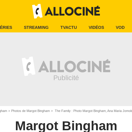
ÉRIES
STREAMING
TVACTU
VIDÉOS
VOD
ngham
Photos de Margot Bingham
The Family : Photo Margot Bingham, Ana Maria Jomol
Margot Bingham