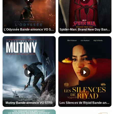
L'Odyssée Bande-annonce VO STFR
Spider-Man: Brand New Day Bande-annonce VO STFR
Mutiny Bande-annonce VO STFR
Les Silences de Riyad Bande-annonce VO STFR