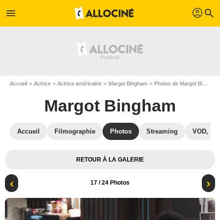
profil
menu
search
Accueil
Actrice
Actrice américaine
Margot Bingham
Photos de Margot Bingham
Margot Bingham
Accueil
Filmographie
Photos
Streaming
VOD, DV
RETOUR À LA GALERIE
17
/ 24 Photos