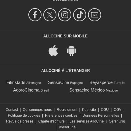
ALLOCINÉ SUR MOBILE
ALLOCINÉ À L'ÉTRANGER
Filmstarts
SensaCine
Beyazperde
Allemagne
Espagne
Turquie
AdoroCinema
Sensacine México
Brésil
Mexique
Contact
|
Qui sommes-nous
|
Recrutement
|
Publicité
|
CGU
|
CGV
|
Politique de cookies
|
Préférences cookies
|
Données Personnelles
|
Revue de presse
|
Charte d'écriture
|
Les services AlloCiné
|
Gérer Utiq
|
©AlloCiné