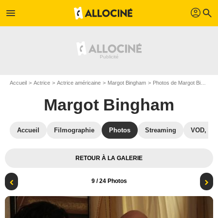
profil
menu
search
Accueil
Actrice
Actrice américaine
Margot Bingham
Photos de Margot Bingham
Margot Bingham
Accueil
Filmographie
Photos
Streaming
VOD, DV
RETOUR À LA GALERIE
9
/ 24 Photos