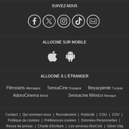
SUIVEZ-NOUS
ALLOCINÉ SUR MOBILE
ALLOCINÉ À L'ÉTRANGER
Filmstarts
SensaCine
Beyazperde
Allemagne
Espagne
Turquie
AdoroCinema
Sensacine México
Brésil
Mexique
Contact
|
Qui sommes-nous
|
Recrutement
|
Publicité
|
CGU
|
CGV
|
Politique de cookies
|
Préférences cookies
|
Données Personnelles
|
Revue de presse
|
Charte d'écriture
|
Les services AlloCiné
|
Gérer Utiq