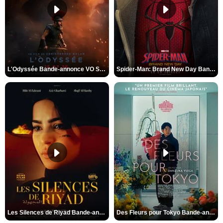
L'Odyssée Bande-annonce VO STFR
Spider-Man: Brand New Day Bande-annonce VO STFR
Les Silences de Riyad Bande-annonce VO STFR
Des Fleurs pour Tokyo Bande-annonce VO STFR