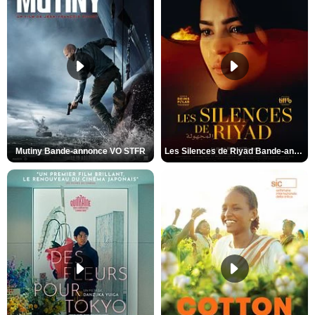
Mutiny Bande-annonce VO STFR
Les Silences de Riyad Bande-annonce VO STFR