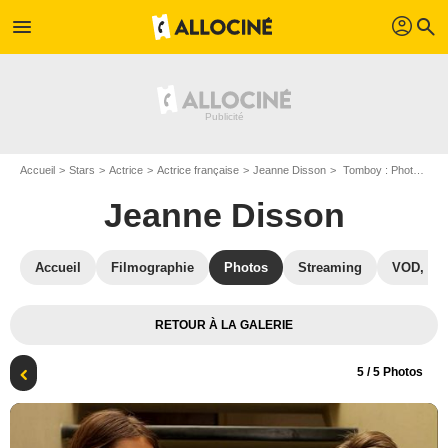
profil
menu
search
Accueil
Stars
Actrice
Actrice française
Jeanne Disson
Tomboy : Photo Jeanne Disson, Zoé Héran
Jeanne Disson
Accueil
Filmographie
Photos
Streaming
VOD, DV
RETOUR À LA GALERIE
5
/ 5 Photos