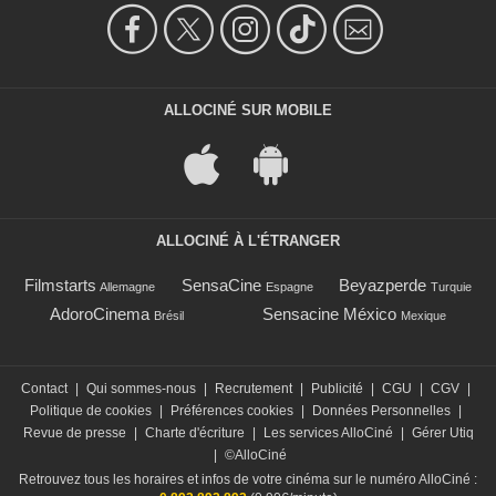
ALLOCINÉ SUR MOBILE
ALLOCINÉ À L'ÉTRANGER
Filmstarts
SensaCine
Beyazperde
Allemagne
Espagne
Turquie
AdoroCinema
Sensacine México
Brésil
Mexique
Contact
|
Qui sommes-nous
|
Recrutement
|
Publicité
|
CGU
|
CGV
|
Politique de cookies
|
Préférences cookies
|
Données Personnelles
|
Revue de presse
|
Charte d'écriture
|
Les services AlloCiné
|
Gérer Utiq
|
©AlloCiné
Retrouvez tous les horaires et infos de votre cinéma sur le numéro AlloCiné :