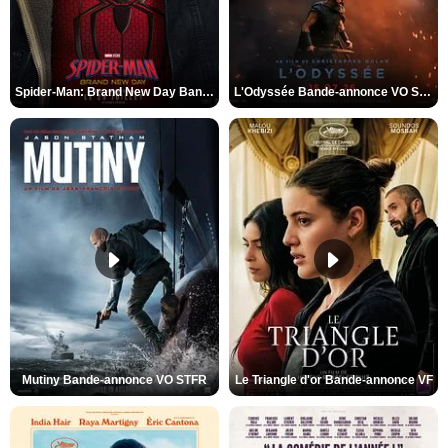
Spider-Man: Brand New Day Bande-annonce VO STFR
L'Odyssée Bande-annonce VO STFR
Mutiny Bande-annonce VO STFR
Le Triangle d'or Bande-annonce VF