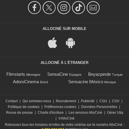
ALLOCINÉ SUR MOBILE
ALLOCINÉ À L'ÉTRANGER
Filmstarts
SensaCine
Beyazperde
Allemagne
Espagne
Turquie
AdoroCinema
Sensacine México
Brésil
Mexique
Contact
|
Qui sommes-nous
|
Recrutement
|
Publicité
|
CGU
|
CGV
|
Politique de cookies
|
Préférences cookies
|
Données Personnelles
|
Revue de presse
|
Charte d'écriture
|
Les services AlloCiné
|
Gérer Utiq
|
©AlloCiné
Retrouvez tous les horaires et infos de votre cinéma sur le numéro AlloCiné :