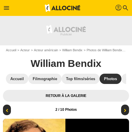
profil
menu
search
Accueil
Acteur
Acteur américain
William Bendix
Photos de William Bendix
Pho
William Bendix
Accueil
Filmographie
Top films/séries
Photos
St
RETOUR À LA GALERIE
2
/ 10 Photos