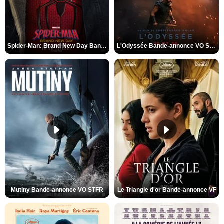
Spider-Man: Brand New Day Bande-annonce VO STFR
L'Odyssée Bande-annonce VO STFR
Mutiny Bande-annonce VO STFR
Le Triangle d'or Bande-annonce VF