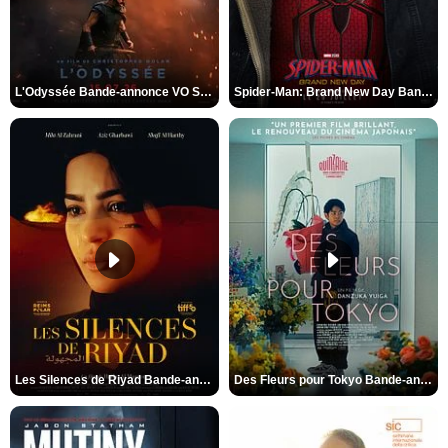
L'Odyssée Bande-annonce VO STFR
Spider-Man: Brand New Day Bande-annonce VO STFR
Les Silences de Riyad Bande-annonce VO STFR
Des Fleurs pour Tokyo Bande-annonce VO STFR