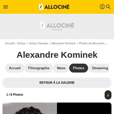
profil
menu
search
Accueil
Acteur
Acteur français
Alexandre Kominek
Photos de Alexandre Kominek
Alexandre Kominek
Accueil
Filmographie
News
Photos
Streaming
RETOUR À LA GALERIE
1
/ 8 Photos