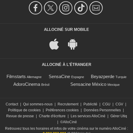
ALLOCINÉ SUR MOBILE
ALLOCINÉ À L'ÉTRANGER
Filmstarts
SensaCine
Beyazperde
Allemagne
Espagne
Turquie
AdoroCinema
Sensacine México
Brésil
Mexique
Contact
|
Qui sommes-nous
|
Recrutement
|
Publicité
|
CGU
|
CGV
|
Politique de cookies
|
Préférences cookies
|
Données Personnelles
|
Revue de presse
|
Charte d'écriture
|
Les services AlloCiné
|
Gérer Utiq
|
©AlloCiné
Retrouvez tous les horaires et infos de votre cinéma sur le numéro AlloCiné :