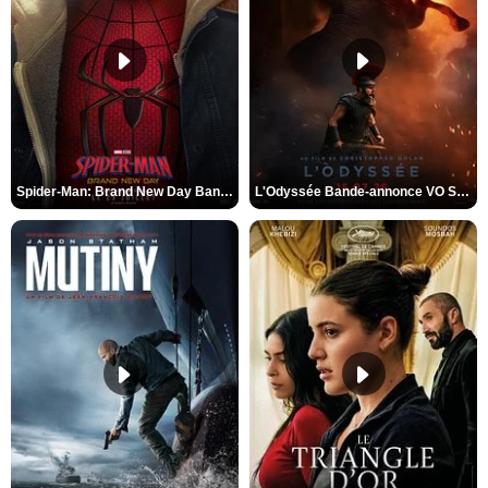
Spider-Man: Brand New Day Bande-annonce VO STFR
L'Odyssée Bande-annonce VO STFR