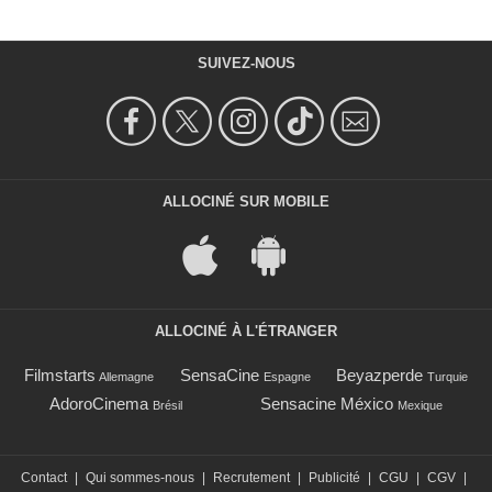
SUIVEZ-NOUS
ALLOCINÉ SUR MOBILE
ALLOCINÉ À L'ÉTRANGER
Filmstarts
SensaCine
Beyazperde
Allemagne
Espagne
Turquie
AdoroCinema
Sensacine México
Brésil
Mexique
Contact
|
Qui sommes-nous
|
Recrutement
|
Publicité
|
CGU
|
CGV
|