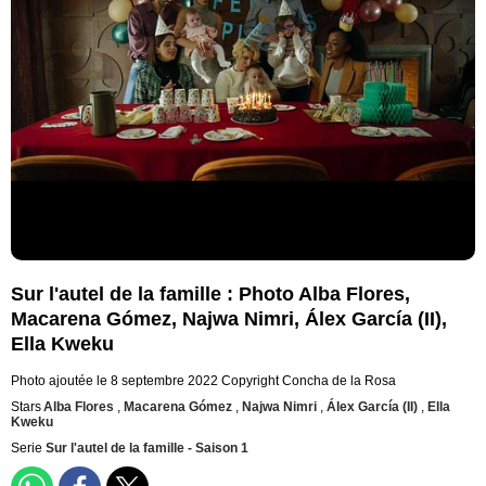
Sur l'autel de la famille : Photo Alba Flores,
Macarena Gómez, Najwa Nimri, Álex García (II),
Ella Kweku
Photo ajoutée le 8 septembre 2022
Copyright Concha de la Rosa
Stars
Alba Flores
,
Macarena Gómez
,
Najwa Nimri
,
Álex García (II)
,
Ella
Kweku
Serie
Sur l'autel de la famille - Saison 1