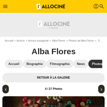
profil
menu
search
Accueil
Actrice
Actrice espagnole
Alba Flores
Photos de Alba Flores
Sur l'autel de la famille : Photo Alba Flores, Macarena Gómez, Najwa Nimri, Álex García (II), Ella Kweku
Alba Flores
Accueil
Biographie
Filmographie
News
Photos
RETOUR À LA GALERIE
4
/ 27 Photos