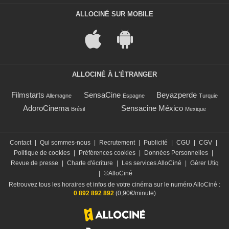
ALLOCINÉ SUR MOBILE
ALLOCINÉ À L'ÉTRANGER
Filmstarts
SensaCine
Beyazperde
Allemagne
Espagne
Turquie
AdoroCinema
Sensacine México
Brésil
Mexique
Contact
|
Qui sommes-nous
|
Recrutement
|
Publicité
|
CGU
|
CGV
|
Politique de cookies
|
Préférences cookies
|
Données Personnelles
|
Revue de presse
|
Charte d'écriture
|
Les services AlloCiné
|
Gérer Utiq
|
©AlloCiné
Retrouvez tous les horaires et infos de votre cinéma sur le numéro AlloCiné :
0 892 892 892
(0,90€/minute)