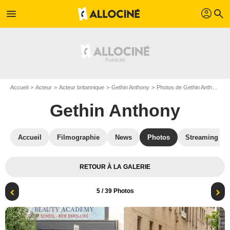
profil
menu
search
Accueil
Acteur
Acteur britannique
Gethin Anthony
Photos de Gethin Anthony
Gethin Anthony
Accueil
Filmographie
News
Photos
Streaming
RETOUR À LA GALERIE
5
/ 39 Photos