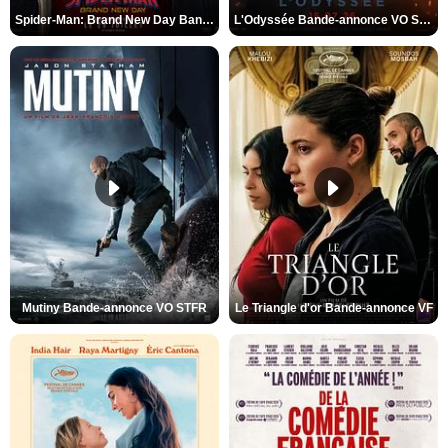
Spider-Man: Brand New Day Bande-annonce VO STFR
L'Odyssée Bande-annonce VO STFR
Mutiny Bande-annonce VO STFR
Le Triangle d'or Bande-annonce VF