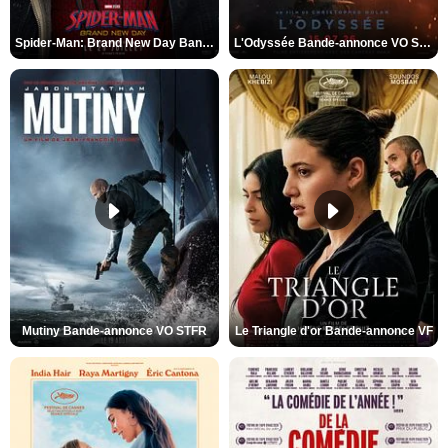
Spider-Man: Brand New Day Bande-annonce VO STFR
L'Odyssée Bande-annonce VO STFR
Mutiny Bande-annonce VO STFR
Le Triangle d'or Bande-annonce VF