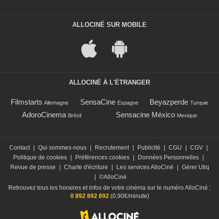
ALLOCINÉ SUR MOBILE
ALLOCINÉ À L'ÉTRANGER
Filmstarts
SensaCine
Beyazperde
Allemagne
Espagne
Turquie
AdoroCinema
Sensacine México
Brésil
Mexique
Contact
|
Qui sommes-nous
|
Recrutement
|
Publicité
|
CGU
|
CGV
|
Politique de cookies
|
Préférences cookies
|
Données Personnelles
|
Revue de presse
|
Charte d'écriture
|
Les services AlloCiné
|
Gérer Utiq
|
©AlloCiné
Retrouvez tous les horaires et infos de votre cinéma sur le numéro AlloCiné :
0 892 892 892
(0,90€/minute)