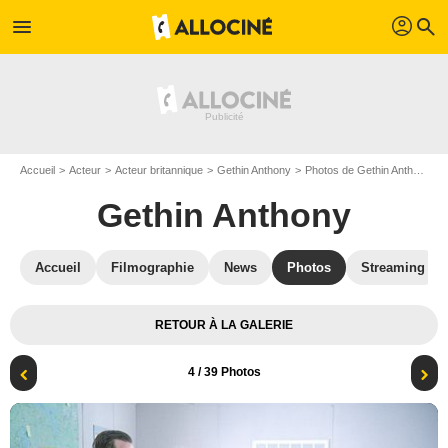
profil
menu
search
Accueil
Acteur
Acteur britannique
Gethin Anthony
Photos de Gethin Anthony
Gethin Anthony
Accueil
Filmographie
News
Photos
Streaming
RETOUR À LA GALERIE
4
/ 39 Photos