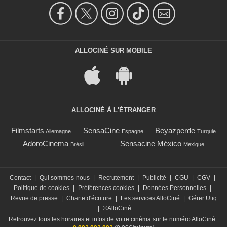
ALLOCINÉ SUR MOBILE
ALLOCINÉ À L'ÉTRANGER
Filmstarts
SensaCine
Beyazperde
Allemagne
Espagne
Turquie
AdoroCinema
Sensacine México
Brésil
Mexique
Contact
|
Qui sommes-nous
|
Recrutement
|
Publicité
|
CGU
|
CGV
|
Politique de cookies
|
Préférences cookies
|
Données Personnelles
|
Revue de presse
|
Charte d'écriture
|
Les services AlloCiné
|
Gérer Utiq
|
©AlloCiné
Retrouvez tous les horaires et infos de votre cinéma sur le numéro AlloCiné :