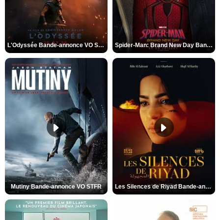
L'Odyssée Bande-annonce VO STFR
Spider-Man: Brand New Day Bande-annonce VO STFR
Mutiny Bande-annonce VO STFR
Les Silences de Riyad Bande-annonce VO STFR