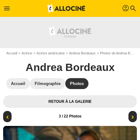
profil
menu
search
Accueil
Actrice
Actrice américaine
Andrea Bordeaux
Photos de Andrea Bordeaux
Andrea Bordeaux
Accueil
Filmographie
Photos
RETOUR À LA GALERIE
3
/ 22 Photos