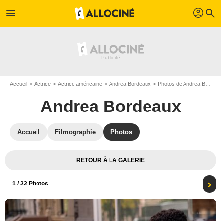
profil
menu
search
Accueil
Actrice
Actrice américaine
Andrea Bordeaux
Photos de Andrea Bordeaux
Andrea Bordeaux
Accueil
Filmographie
Photos
RETOUR À LA GALERIE
1
/ 22 Photos