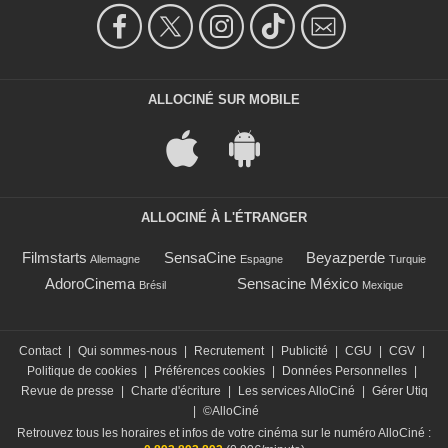
ALLOCINÉ SUR MOBILE
ALLOCINÉ À L'ÉTRANGER
Filmstarts
SensaCine
Beyazperde
Allemagne
Espagne
Turquie
AdoroCinema
Sensacine México
Brésil
Mexique
Contact
|
Qui sommes-nous
|
Recrutement
|
Publicité
|
CGU
|
CGV
|
Politique de cookies
|
Préférences cookies
|
Données Personnelles
|
Revue de presse
|
Charte d'écriture
|
Les services AlloCiné
|
Gérer Utiq
|
©AlloCiné
Retrouvez tous les horaires et infos de votre cinéma sur le numéro AlloCiné :