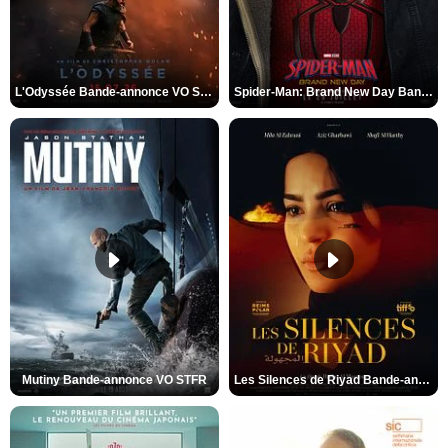
L'Odyssée Bande-annonce VO STFR
Spider-Man: Brand New Day Bande-annonce VO STFR
Mutiny Bande-annonce VO STFR
Les Silences de Riyad Bande-annonce VO STFR