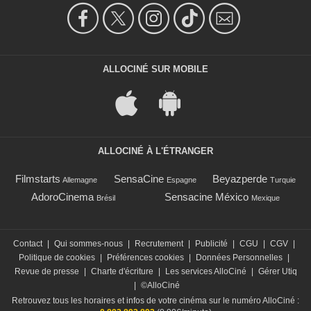
ALLOCINÉ SUR MOBILE
ALLOCINÉ À L'ÉTRANGER
Filmstarts
SensaCine
Beyazperde
Allemagne
Espagne
Turquie
AdoroCinema
Sensacine México
Brésil
Mexique
Contact
|
Qui sommes-nous
|
Recrutement
|
Publicité
|
CGU
|
CGV
|
Politique de cookies
|
Préférences cookies
|
Données Personnelles
|
Revue de presse
|
Charte d'écriture
|
Les services AlloCiné
|
Gérer Utiq
|
©AlloCiné
Retrouvez tous les horaires et infos de votre cinéma sur le numéro AlloCiné :