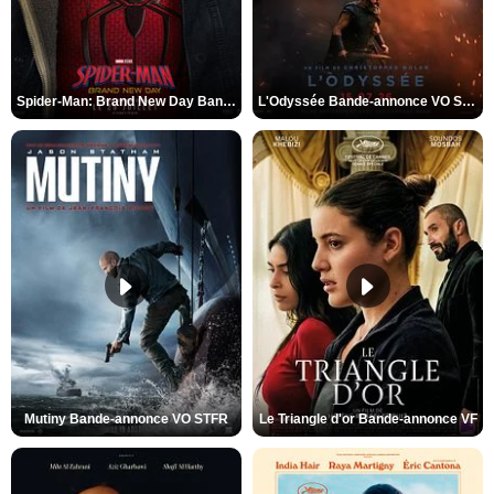
Spider-Man: Brand New Day Bande-annonce VO STFR
L'Odyssée Bande-annonce VO STFR
Mutiny Bande-annonce VO STFR
Le Triangle d'or Bande-annonce VF