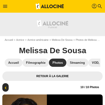
profil
menu
search
Accueil
Actrice
Actrice américaine
Melissa De Sousa
Photos de Melissa De Sousa
Melissa De Sousa
Accueil
Filmographie
Photos
Streaming
VOD, DV
RETOUR À LA GALERIE
10
/ 10 Photos