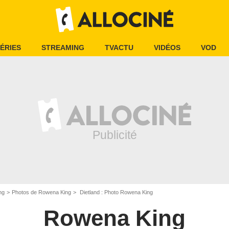
ÉRIES
STREAMING
TVACTU
VIDÉOS
VOD
ng
Photos de Rowena King
Dietland : Photo Rowena King
Rowena King