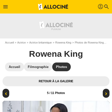
profil
menu
search
Accueil
Actrice
Actrice britannique
Rowena King
Photos de Rowena King
Die
Rowena King
Accueil
Filmographie
Photos
RETOUR À LA GALERIE
5
/ 11 Photos