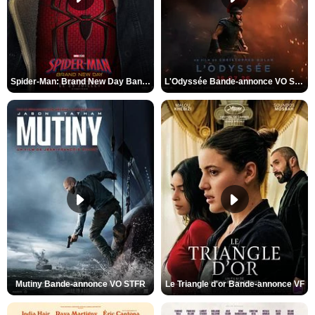
Spider-Man: Brand New Day Bande-annonce VO STFR
L'Odyssée Bande-annonce VO STFR
Mutiny Bande-annonce VO STFR
Le Triangle d'or Bande-annonce VF