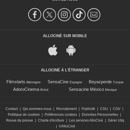
ALLOCINÉ SUR MOBILE
ALLOCINÉ À L'ÉTRANGER
Filmstarts
SensaCine
Beyazperde
Allemagne
Espagne
Turquie
AdoroCinema
Sensacine México
Brésil
Mexique
Contact
|
Qui sommes-nous
|
Recrutement
|
Publicité
|
CGU
|
CGV
|
Politique de cookies
|
Préférences cookies
|
Données Personnelles
|
Revue de presse
|
Charte d'écriture
|
Les services AlloCiné
|
Gérer Utiq
|
©AlloCiné