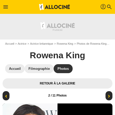
profil
menu
search
Accueil
Actrice
Actrice britannique
Rowena King
Photos de Rowena King
Aff
Rowena King
Accueil
Filmographie
Photos
RETOUR À LA GALERIE
2
/ 11 Photos