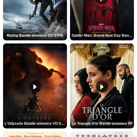
Mutiny Bande-annonce VO STFR
Spider-Man: Brand New Day Bande-annonce VO STFR
L'Odyssée Bande-annonce VO STFR
Le Triangle d'or Bande-annonce VF