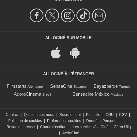
ALLOCINÉ SUR MOBILE
ALLOCINÉ À L'ÉTRANGER
Filmstarts
SensaCine
Beyazperde
Allemagne
Espagne
Turquie
AdoroCinema
Sensacine México
Brésil
Mexique
Contact
|
Qui sommes-nous
|
Recrutement
|
Publicité
|
CGU
|
CGV
|
Politique de cookies
|
Préférences cookies
|
Données Personnelles
|
Revue de presse
|
Charte d'écriture
|
Les services AlloCiné
|
Gérer Utiq
|
©AlloCiné