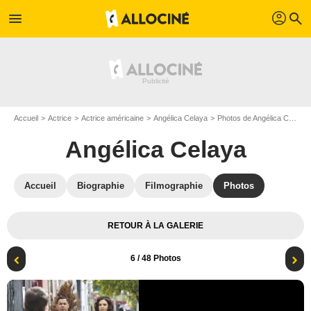
profil
menu
search
Accueil
Actrice
Actrice américaine
Angélica Celaya
Photos de Angélica Celaya
Angélica Celaya
Accueil
Biographie
Filmographie
Photos
RETOUR À LA GALERIE
6
/ 48 Photos