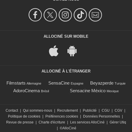
ALLOCINÉ SUR MOBILE
ALLOCINÉ À L'ÉTRANGER
Filmstarts
SensaCine
Beyazperde
Allemagne
Espagne
Turquie
AdoroCinema
Sensacine México
Brésil
Mexique
Contact
|
Qui sommes-nous
|
Recrutement
|
Publicité
|
CGU
|
CGV
|
Politique de cookies
|
Préférences cookies
|
Données Personnelles
|
Revue de presse
|
Charte d'écriture
|
Les services AlloCiné
|
Gérer Utiq
|
©AlloCiné