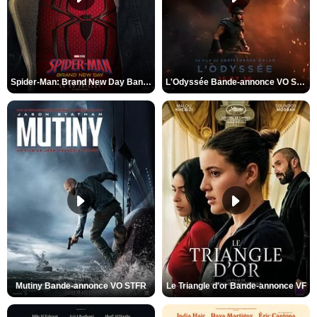
Spider-Man: Brand New Day Bande-annonce VO STFR
L'Odyssée Bande-annonce VO STFR
Mutiny Bande-annonce VO STFR
Le Triangle d'or Bande-annonce VF