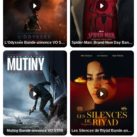
L'Odyssée Bande-annonce VO STFR
Spider-Man: Brand New Day Bande-annonce VO STFR
Mutiny Bande-annonce VO STFR
Les Silences de Riyad Bande-annonce VO STFR