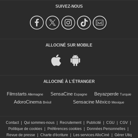
SUIVEZ-NOUS
ALLOCINÉ SUR MOBILE
ALLOCINÉ À L'ÉTRANGER
Filmstarts
SensaCine
Beyazperde
Allemagne
Espagne
Turquie
AdoroCinema
Sensacine México
Brésil
Mexique
Contact
|
Qui sommes-nous
|
Recrutement
|
Publicité
|
CGU
|
CGV
|
Politique de cookies
|
Préférences cookies
|
Données Personnelles
|
Revue de presse
|
Charte d'écriture
|
Les services AlloCiné
|
Gérer Utiq