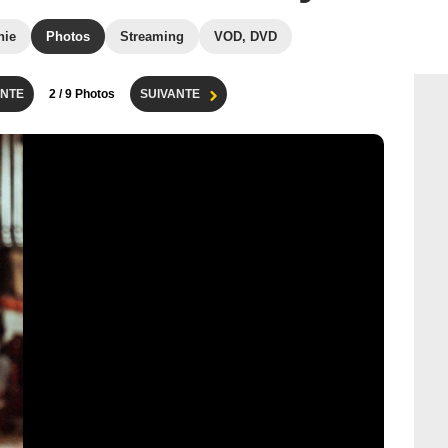
hie
Photos
Streaming
VOD, DVD
NTE
2
/ 9 Photos
SUIVANTE