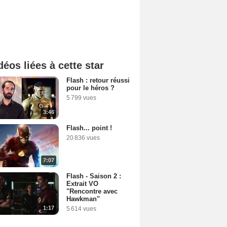
déos liées à cette star
Flash : retour réussi
pour le héros ?
5 799 vues
3:46
Flash... point !
20 836 vues
7:07
Flash - Saison 2 :
Extrait VO
"Rencontre avec
Hawkman"
1:17
5 614 vues