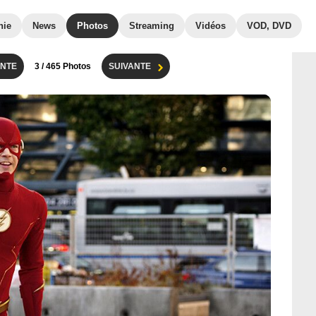
hie
News
Photos
Streaming
Vidéos
VOD, DVD
NTE
3
/ 465 Photos
SUIVANTE