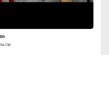
tin
 The CW