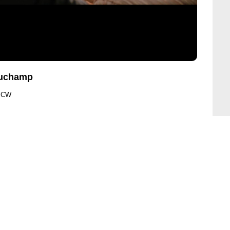
auchamp
e CW