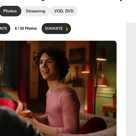
Photos
Streaming
VOD, DVD
NTE
6
/ 38 Photos
SUIVANTE