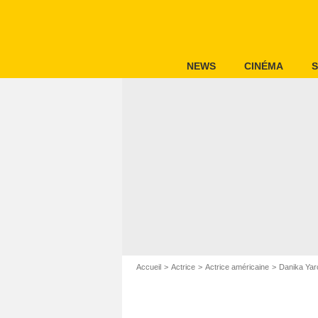
NEWS
CINÉMA
S
Accueil
Actrice
Actrice américaine
Danika Yar