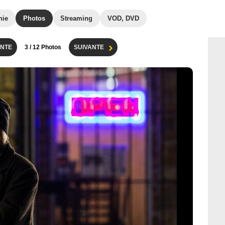
hie
Photos
Streaming
VOD, DVD
NTE
3
/ 12 Photos
SUIVANTE