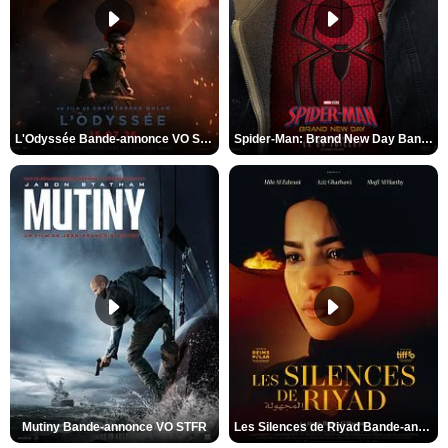
L'Odyssée Bande-annonce VO STFR
Spider-Man: Brand New Day Bande-annonce VO STFR
Mutiny Bande-annonce VO STFR
Les Silences de Riyad Bande-annonce VO STFR