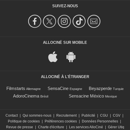
SUIVEZ-NOUS
ALLOCINÉ SUR MOBILE
ALLOCINÉ À L'ÉTRANGER
Filmstarts
SensaCine
Beyazperde
Allemagne
Espagne
Turquie
AdoroCinema
Sensacine México
Brésil
Mexique
Contact
|
Qui sommes-nous
|
Recrutement
|
Publicité
|
CGU
|
CGV
|
Politique de cookies
|
Préférences cookies
|
Données Personnelles
|
Revue de presse
|
Charte d'écriture
|
Les services AlloCiné
|
Gérer Utiq