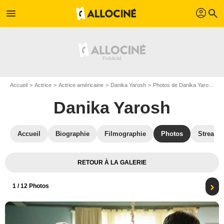
profil
menu
search
Accueil
Actrice
Actrice américaine
Danika Yarosh
Photos de Danika Yarosh
Danika Yarosh
Accueil
Biographie
Filmographie
Photos
Streami
RETOUR À LA GALERIE
1
/ 12 Photos