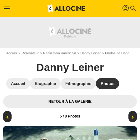
profil
menu
search
Accueil
Réalisateur
Réalisateur américain
Danny Leiner
Photos de Danny Leiner
Danny Leiner
Accueil
Biographie
Filmographie
Photos
RETOUR À LA GALERIE
5
/ 8 Photos