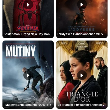
Spider-Man: Brand New Day Bande-annonce VO STFR
L'Odyssée Bande-annonce VO STFR
Mutiny Bande-annonce VO STFR
Le Triangle d'or Bande-annonce VF