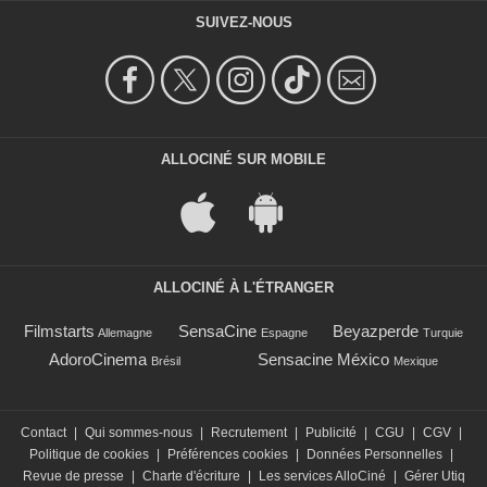
SUIVEZ-NOUS
ALLOCINÉ SUR MOBILE
ALLOCINÉ À L'ÉTRANGER
Filmstarts
SensaCine
Beyazperde
Allemagne
Espagne
Turquie
AdoroCinema
Sensacine México
Brésil
Mexique
Contact
|
Qui sommes-nous
|
Recrutement
|
Publicité
|
CGU
|
CGV
|
Politique de cookies
|
Préférences cookies
|
Données Personnelles
|
Revue de presse
|
Charte d'écriture
|
Les services AlloCiné
|
Gérer Utiq