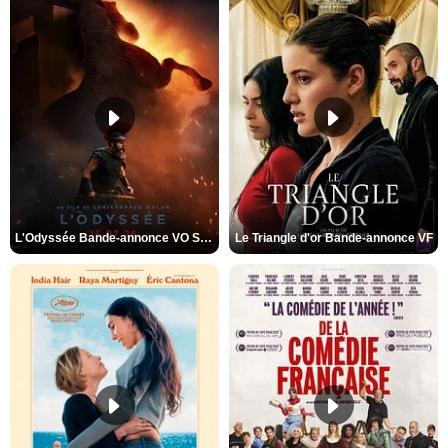
L'Odyssée Bande-annonce VO STFR
Le Triangle d'or Bande-annonce VF