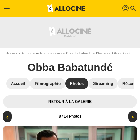
profil
menu
search
Accueil
Acteur
Acteur américain
Obba Babatundé
Photos de Obba Babatundé
Obba Babatundé
Accueil
Filmographie
Photos
Streaming
Récompe
RETOUR À LA GALERIE
8
/ 14 Photos