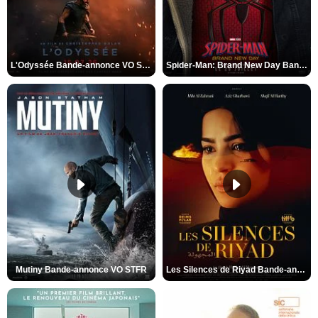
L'Odyssée Bande-annonce VO STFR
Spider-Man: Brand New Day Bande-annonce VO STFR
Mutiny Bande-annonce VO STFR
Les Silences de Riyad Bande-annonce VO STFR