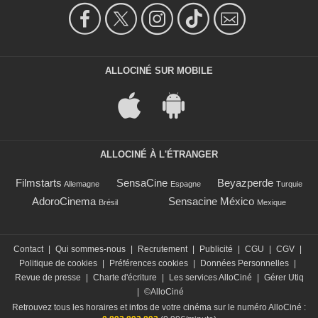
ALLOCINÉ SUR MOBILE
ALLOCINÉ À L'ÉTRANGER
Filmstarts
SensaCine
Beyazperde
Allemagne
Espagne
Turquie
AdoroCinema
Sensacine México
Brésil
Mexique
Contact
|
Qui sommes-nous
|
Recrutement
|
Publicité
|
CGU
|
CGV
|
Politique de cookies
|
Préférences cookies
|
Données Personnelles
|
Revue de presse
|
Charte d'écriture
|
Les services AlloCiné
|
Gérer Utiq
|
©AlloCiné
Retrouvez tous les horaires et infos de votre cinéma sur le numéro AlloCiné :