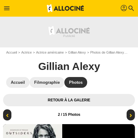
profil
menu
search
Accueil
Actrice
Actrice américaine
Gillian Alexy
Photos de Gillian Alexy
Photo 
Gillian Alexy
Accueil
Filmographie
Photos
RETOUR À LA GALERIE
2
/ 15 Photos