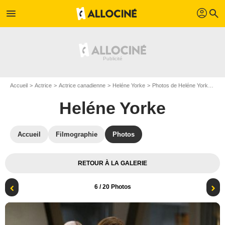
profil
menu
search
Accueil
Actrice
Actrice canadienne
Heléne Yorke
Photos de Heléne Yorke
Th
Heléne Yorke
Accueil
Filmographie
Photos
RETOUR À LA GALERIE
6
/ 20 Photos