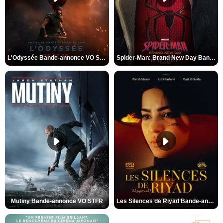
L'Odyssée Bande-annonce VO STFR
Spider-Man: Brand New Day Bande-annonce VO STFR
Mutiny Bande-annonce VO STFR
Les Silences de Riyad Bande-annonce VO STFR