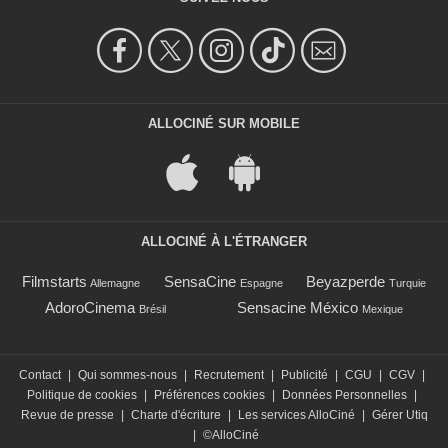
ALLOCINÉ SUR MOBILE
ALLOCINÉ À L'ÉTRANGER
Filmstarts
SensaCine
Beyazperde
Allemagne
Espagne
Turquie
AdoroCinema
Sensacine México
Brésil
Mexique
Contact
|
Qui sommes-nous
|
Recrutement
|
Publicité
|
CGU
|
CGV
|
Politique de cookies
|
Préférences cookies
|
Données Personnelles
|
Revue de presse
|
Charte d'écriture
|
Les services AlloCiné
|
Gérer Utiq
|
©AlloCiné