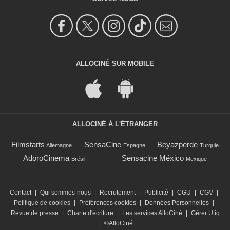
ALLOCINÉ SUR MOBILE
ALLOCINÉ À L'ÉTRANGER
Filmstarts
SensaCine
Beyazperde
Allemagne
Espagne
Turquie
AdoroCinema
Sensacine México
Brésil
Mexique
Contact
|
Qui sommes-nous
|
Recrutement
|
Publicité
|
CGU
|
CGV
|
Politique de cookies
|
Préférences cookies
|
Données Personnelles
|
Revue de presse
|
Charte d'écriture
|
Les services AlloCiné
|
Gérer Utiq
|
©AlloCiné