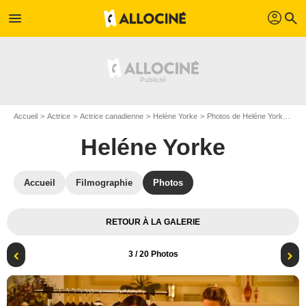
profil
menu
search
Accueil
Actrice
Actrice canadienne
Heléne Yorke
Photos de Heléne Yorke
Ka
Heléne Yorke
Accueil
Filmographie
Photos
RETOUR À LA GALERIE
3
/ 20 Photos