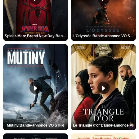
Spider-Man: Brand New Day Bande-annonce VO STFR
L'Odyssée Bande-annonce VO STFR
Mutiny Bande-annonce VO STFR
Le Triangle d'or Bande-annonce VF