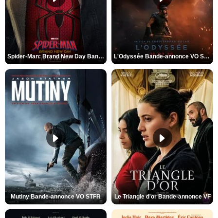
Spider-Man: Brand New Day Bande-annonce VO STFR
L'Odyssée Bande-annonce VO STFR
Mutiny Bande-annonce VO STFR
Le Triangle d'or Bande-annonce VF