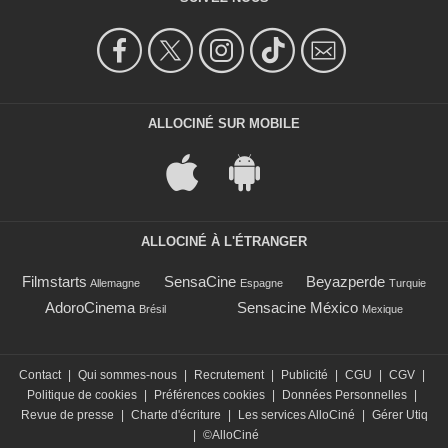
ALLOCINÉ SUR MOBILE
ALLOCINÉ À L'ÉTRANGER
Filmstarts
SensaCine
Beyazperde
Allemagne
Espagne
Turquie
AdoroCinema
Sensacine México
Brésil
Mexique
Contact
|
Qui sommes-nous
|
Recrutement
|
Publicité
|
CGU
|
CGV
|
Politique de cookies
|
Préférences cookies
|
Données Personnelles
|
Revue de presse
|
Charte d'écriture
|
Les services AlloCiné
|
Gérer Utiq
|
©AlloCiné