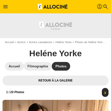
profil
menu
search
Accueil
Actrice
Actrice canadienne
Heléne Yorke
Photos de Heléne Yorke
Ka
Heléne Yorke
Accueil
Filmographie
Photos
RETOUR À LA GALERIE
1
/ 20 Photos