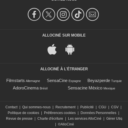
ALLOCINÉ SUR MOBILE
ALLOCINÉ À L'ÉTRANGER
Filmstarts
SensaCine
Beyazperde
Allemagne
Espagne
Turquie
AdoroCinema
Sensacine México
Brésil
Mexique
Contact
|
Qui sommes-nous
|
Recrutement
|
Publicité
|
CGU
|
CGV
|
Politique de cookies
|
Préférences cookies
|
Données Personnelles
|
Revue de presse
|
Charte d'écriture
|
Les services AlloCiné
|
Gérer Utiq
|
©AlloCiné