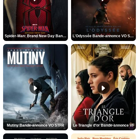
Spider-Man: Brand New Day Bande-annonce VO STFR
L'Odyssée Bande-annonce VO STFR
Mutiny Bande-annonce VO STFR
Le Triangle d'or Bande-annonce VF