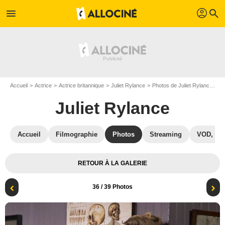
profil
menu
search
Accueil
Actrice
Actrice britannique
Juliet Rylance
Photos de Juliet Rylance
Th
Juliet Rylance
Accueil
Filmographie
Photos
Streaming
VOD, DV
RETOUR À LA GALERIE
36
/ 39 Photos