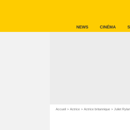
NEWS
CINÉMA
S
Accueil
Actrice
Actrice britannique
Juliet Ryla