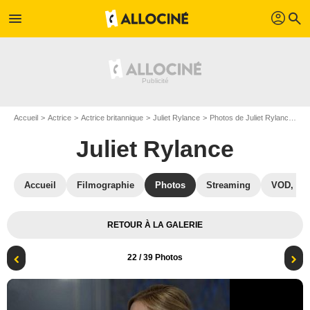
profil
menu
search
Accueil
Actrice
Actrice britannique
Juliet Rylance
Photos de Juliet Rylance
Am
Juliet Rylance
Accueil
Filmographie
Photos
Streaming
VOD, DV
RETOUR À LA GALERIE
22
/ 39 Photos