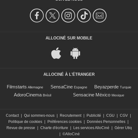
ALLOCINÉ SUR MOBILE
ALLOCINÉ À L'ÉTRANGER
Filmstarts
SensaCine
Beyazperde
Allemagne
Espagne
Turquie
AdoroCinema
Sensacine México
Brésil
Mexique
Contact
|
Qui sommes-nous
|
Recrutement
|
Publicité
|
CGU
|
CGV
|
Politique de cookies
|
Préférences cookies
|
Données Personnelles
|
Revue de presse
|
Charte d'écriture
|
Les services AlloCiné
|
Gérer Utiq
|
©AlloCiné