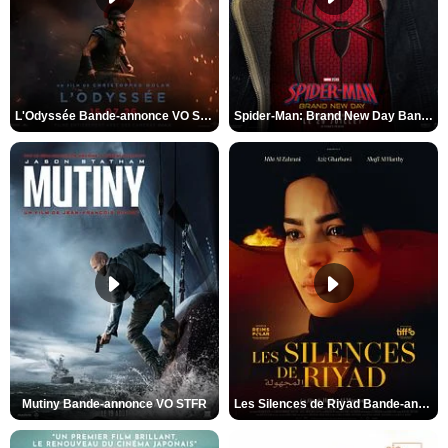
L'Odyssée Bande-annonce VO STFR
Spider-Man: Brand New Day Bande-annonce VO STFR
Mutiny Bande-annonce VO STFR
Les Silences de Riyad Bande-annonce VO STFR