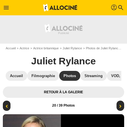
profil
menu
search
Accueil
Actrice
Actrice britannique
Juliet Rylance
Photos de Juliet Rylance
Af
Juliet Rylance
Accueil
Filmographie
Photos
Streaming
VOD, DV
RETOUR À LA GALERIE
20
/ 39 Photos