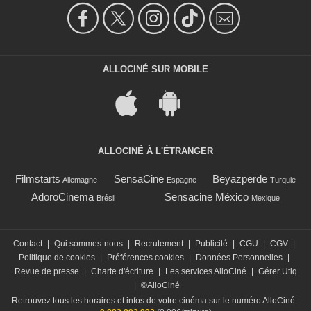
ALLOCINÉ SUR MOBILE
ALLOCINÉ À L'ÉTRANGER
Filmstarts
SensaCine
Beyazperde
Allemagne
Espagne
Turquie
AdoroCinema
Sensacine México
Brésil
Mexique
Contact
|
Qui sommes-nous
|
Recrutement
|
Publicité
|
CGU
|
CGV
|
Politique de cookies
|
Préférences cookies
|
Données Personnelles
|
Revue de presse
|
Charte d'écriture
|
Les services AlloCiné
|
Gérer Utiq
|
©AlloCiné
Retrouvez tous les horaires et infos de votre cinéma sur le numéro AlloCiné :