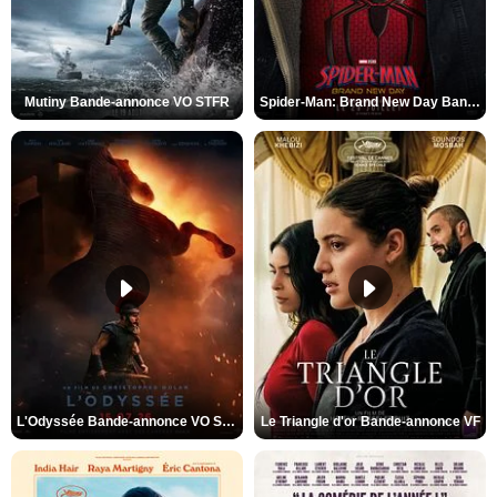
Mutiny Bande-annonce VO STFR
Spider-Man: Brand New Day Bande-annonce VO STFR
L'Odyssée Bande-annonce VO STFR
Le Triangle d'or Bande-annonce VF