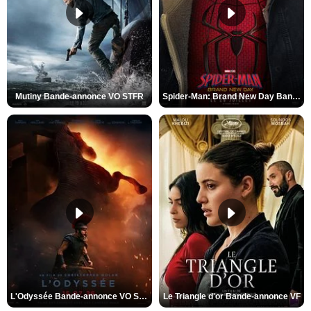
Mutiny Bande-annonce VO STFR
Spider-Man: Brand New Day Bande-annonce VO STFR
L'Odyssée Bande-annonce VO STFR
Le Triangle d'or Bande-annonce VF