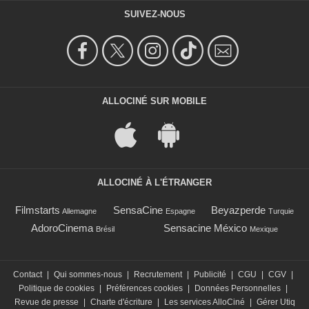
SUIVEZ-NOUS
ALLOCINÉ SUR MOBILE
ALLOCINÉ À L'ÉTRANGER
Filmstarts
SensaCine
Beyazperde
Allemagne
Espagne
Turquie
AdoroCinema
Sensacine México
Brésil
Mexique
Contact
|
Qui sommes-nous
|
Recrutement
|
Publicité
|
CGU
|
CGV
|
Politique de cookies
|
Préférences cookies
|
Données Personnelles
|
Revue de presse
|
Charte d'écriture
|
Les services AlloCiné
|
Gérer Utiq