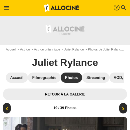
profil
menu
search
Accueil
Actrice
Actrice britannique
Juliet Rylance
Photos de Juliet Rylance
Am
Juliet Rylance
Accueil
Filmographie
Photos
Streaming
VOD, DV
RETOUR À LA GALERIE
19
/ 39 Photos