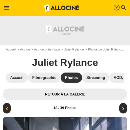
profil
menu
search
Accueil
Actrice
Actrice britannique
Juliet Rylance
Photos de Juliet Rylance
Am
Juliet Rylance
Accueil
Filmographie
Photos
Streaming
VOD, DV
RETOUR À LA GALERIE
18
/ 39 Photos