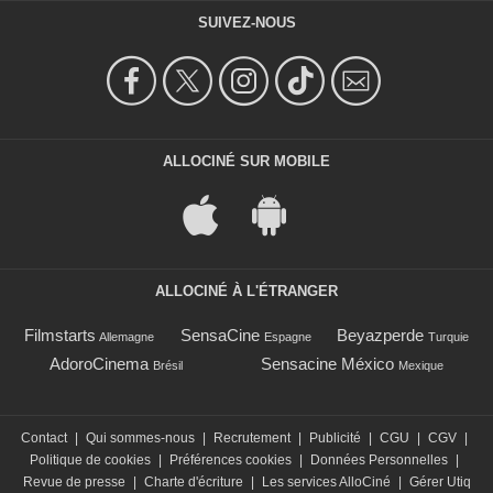
SUIVEZ-NOUS
ALLOCINÉ SUR MOBILE
ALLOCINÉ À L'ÉTRANGER
Filmstarts
SensaCine
Beyazperde
Allemagne
Espagne
Turquie
AdoroCinema
Sensacine México
Brésil
Mexique
Contact
|
Qui sommes-nous
|
Recrutement
|
Publicité
|
CGU
|
CGV
|
Politique de cookies
|
Préférences cookies
|
Données Personnelles
|
Revue de presse
|
Charte d'écriture
|
Les services AlloCiné
|
Gérer Utiq