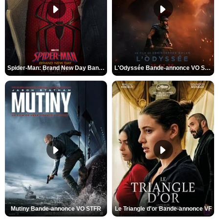
Spider-Man: Brand New Day Bande-annonce VO STFR
L'Odyssée Bande-annonce VO STFR
Mutiny Bande-annonce VO STFR
Le Triangle d'or Bande-annonce VF