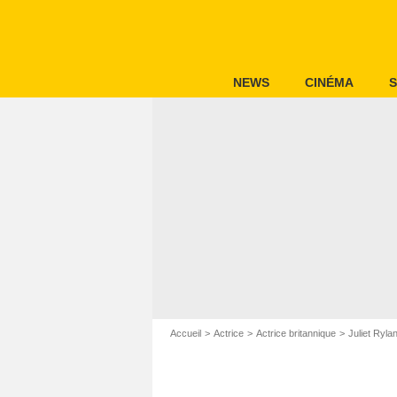
NEWS
CINÉMA
S
Accueil
Actrice
Actrice britannique
Juliet Ryla