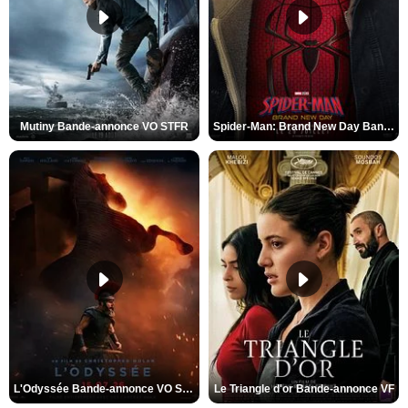
Mutiny Bande-annonce VO STFR
Spider-Man: Brand New Day Bande-annonce VO STFR
L'Odyssée Bande-annonce VO STFR
Le Triangle d'or Bande-annonce VF