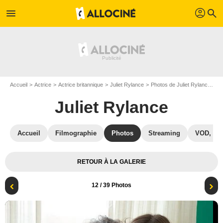
profil
menu
search
Accueil
Actrice
Actrice britannique
Juliet Rylance
Photos de Juliet Rylance
Lo
Juliet Rylance
Accueil
Filmographie
Photos
Streaming
VOD, DV
RETOUR À LA GALERIE
12
/ 39 Photos