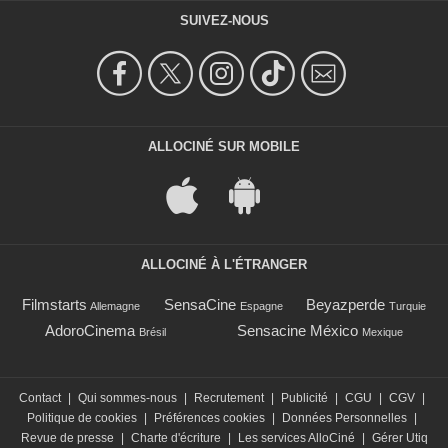
SUIVEZ-NOUS
ALLOCINÉ SUR MOBILE
ALLOCINÉ À L'ÉTRANGER
Filmstarts
SensaCine
Beyazperde
Allemagne
Espagne
Turquie
AdoroCinema
Sensacine México
Brésil
Mexique
Contact
|
Qui sommes-nous
|
Recrutement
|
Publicité
|
CGU
|
CGV
|
Politique de cookies
|
Préférences cookies
|
Données Personnelles
|
Revue de presse
|
Charte d'écriture
|
Les services AlloCiné
|
Gérer Utiq