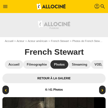
profil
menu
search
Accueil
Acteur
Acteur américain
French Stewart
Photos de French Stewart
D
French Stewart
Accueil
Filmographie
Photos
Streaming
VOD, DV
RETOUR À LA GALERIE
6
/ 41 Photos