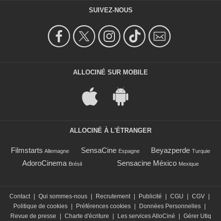
SUIVEZ-NOUS
ALLOCINÉ SUR MOBILE
ALLOCINÉ À L'ÉTRANGER
Filmstarts
SensaCine
Beyazperde
Allemagne
Espagne
Turquie
AdoroCinema
Sensacine México
Brésil
Mexique
Contact
|
Qui sommes-nous
|
Recrutement
|
Publicité
|
CGU
|
CGV
|
Politique de cookies
|
Préférences cookies
|
Données Personnelles
|
Revue de presse
|
Charte d'écriture
|
Les services AlloCiné
|
Gérer Utiq