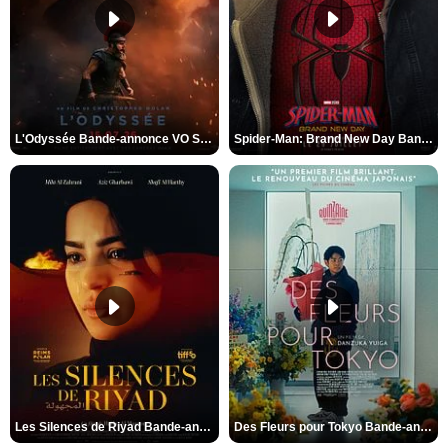
L'Odyssée Bande-annonce VO STFR
Spider-Man: Brand New Day Bande-annonce VO STFR
Les Silences de Riyad Bande-annonce VO STFR
Des Fleurs pour Tokyo Bande-annonce VO STFR