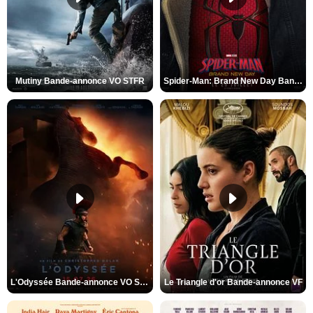
Mutiny Bande-annonce VO STFR
Spider-Man: Brand New Day Bande-annonce VO STFR
L'Odyssée Bande-annonce VO STFR
Le Triangle d'or Bande-annonce VF