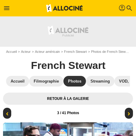
profil
menu
search
Accueil
Acteur
Acteur américain
French Stewart
Photos de French Stewart
M
French Stewart
Accueil
Filmographie
Photos
Streaming
VOD, DV
RETOUR À LA GALERIE
3
/ 41 Photos