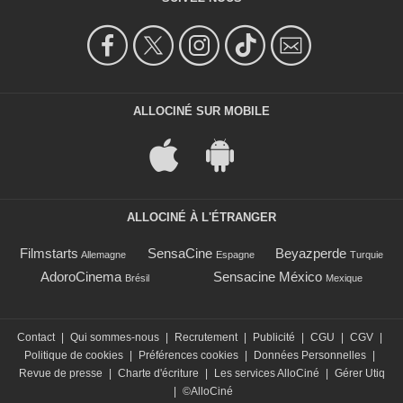
ALLOCINÉ SUR MOBILE
ALLOCINÉ À L'ÉTRANGER
Filmstarts
SensaCine
Beyazperde
Allemagne
Espagne
Turquie
AdoroCinema
Sensacine México
Brésil
Mexique
Contact
|
Qui sommes-nous
|
Recrutement
|
Publicité
|
CGU
|
CGV
|
Politique de cookies
|
Préférences cookies
|
Données Personnelles
|
Revue de presse
|
Charte d'écriture
|
Les services AlloCiné
|
Gérer Utiq
|
©AlloCiné