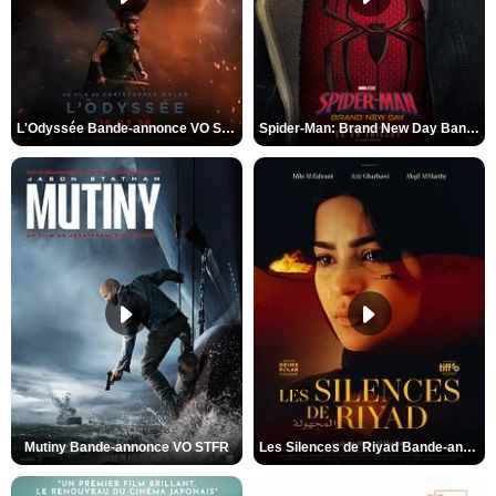
L'Odyssée Bande-annonce VO STFR
Spider-Man: Brand New Day Bande-annonce VO STFR
Mutiny Bande-annonce VO STFR
Les Silences de Riyad Bande-annonce VO STFR