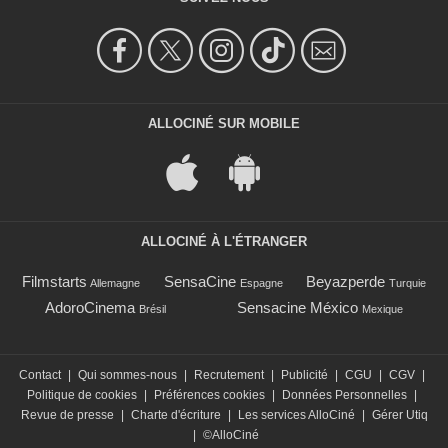
ALLOCINÉ SUR MOBILE
ALLOCINÉ À L'ÉTRANGER
Filmstarts
SensaCine
Beyazperde
Allemagne
Espagne
Turquie
AdoroCinema
Sensacine México
Brésil
Mexique
Contact
|
Qui sommes-nous
|
Recrutement
|
Publicité
|
CGU
|
CGV
|
Politique de cookies
|
Préférences cookies
|
Données Personnelles
|
Revue de presse
|
Charte d'écriture
|
Les services AlloCiné
|
Gérer Utiq
|
©AlloCiné