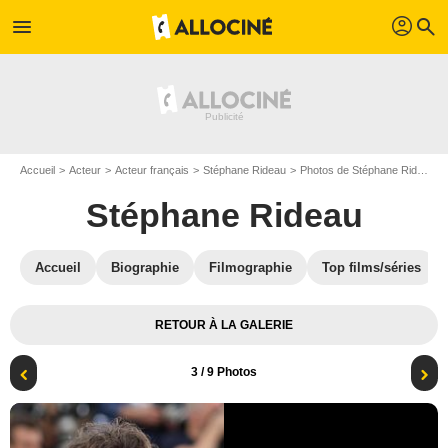
profil
menu
search
Accueil
Acteur
Acteur français
Stéphane Rideau
Photos de Stéphane Rideau
Stéphane Rideau
Accueil
Biographie
Filmographie
Top films/séries
RETOUR À LA GALERIE
3
/ 9 Photos