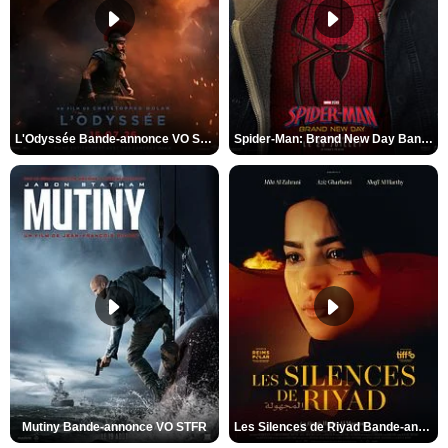
L'Odyssée Bande-annonce VO STFR
Spider-Man: Brand New Day Bande-annonce VO STFR
Mutiny Bande-annonce VO STFR
Les Silences de Riyad Bande-annonce VO STFR