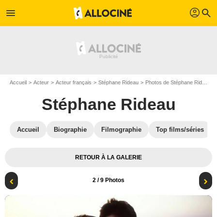
profil
menu
search
Accueil
Acteur
Acteur français
Stéphane Rideau
Photos de Stéphane Rideau
Stéphane Rideau
Accueil
Biographie
Filmographie
Top films/séries
RETOUR À LA GALERIE
2
/ 9 Photos