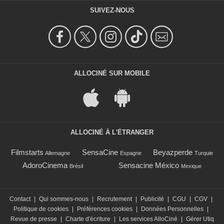
SUIVEZ-NOUS
ALLOCINÉ SUR MOBILE
ALLOCINÉ À L'ÉTRANGER
Filmstarts
SensaCine
Beyazperde
Allemagne
Espagne
Turquie
AdoroCinema
Sensacine México
Brésil
Mexique
Contact
|
Qui sommes-nous
|
Recrutement
|
Publicité
|
CGU
|
CGV
|
Politique de cookies
|
Préférences cookies
|
Données Personnelles
|
Revue de presse
|
Charte d'écriture
|
Les services AlloCiné
|
Gérer Utiq