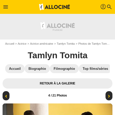
profil
menu
search
Accueil
Actrice
Actrice américaine
Tamlyn Tomita
Photos de Tamlyn Tomita
G
Tamlyn Tomita
Accueil
Biographie
Filmographie
Top films/séries
RETOUR À LA GALERIE
4
/ 21 Photos