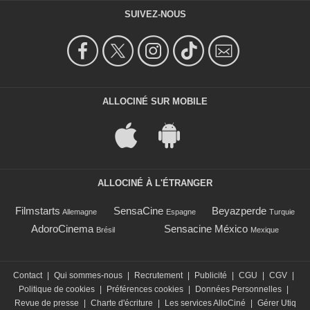
SUIVEZ-NOUS
ALLOCINÉ SUR MOBILE
ALLOCINÉ À L'ÉTRANGER
Filmstarts
SensaCine
Beyazperde
Allemagne
Espagne
Turquie
AdoroCinema
Sensacine México
Brésil
Mexique
Contact
|
Qui sommes-nous
|
Recrutement
|
Publicité
|
CGU
|
CGV
|
Politique de cookies
|
Préférences cookies
|
Données Personnelles
|
Revue de presse
|
Charte d'écriture
|
Les services AlloCiné
|
Gérer Utiq