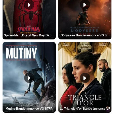
Spider-Man: Brand New Day Bande-annonce VO STFR
L'Odyssée Bande-annonce VO STFR
Mutiny Bande-annonce VO STFR
Le Triangle d'or Bande-annonce VF