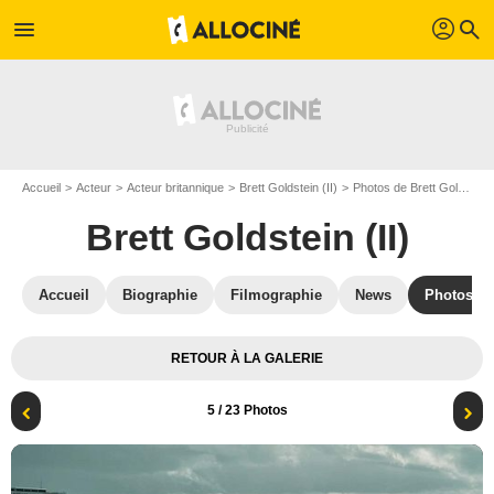
profil
menu
search
Accueil
Acteur
Acteur britannique
Brett Goldstein (II)
Photos de Brett Goldstein (II)
Brett Goldstein (II)
Accueil
Biographie
Filmographie
News
Photos
RETOUR À LA GALERIE
5
/ 23 Photos