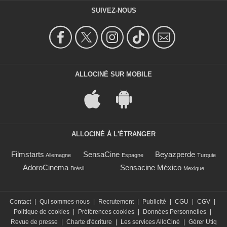
SUIVEZ-NOUS
ALLOCINÉ SUR MOBILE
ALLOCINÉ À L'ÉTRANGER
Filmstarts
SensaCine
Beyazperde
Allemagne
Espagne
Turquie
AdoroCinema
Sensacine México
Brésil
Mexique
Contact
|
Qui sommes-nous
|
Recrutement
|
Publicité
|
CGU
|
CGV
|
Politique de cookies
|
Préférences cookies
|
Données Personnelles
|
Revue de presse
|
Charte d'écriture
|
Les services AlloCiné
|
Gérer Utiq