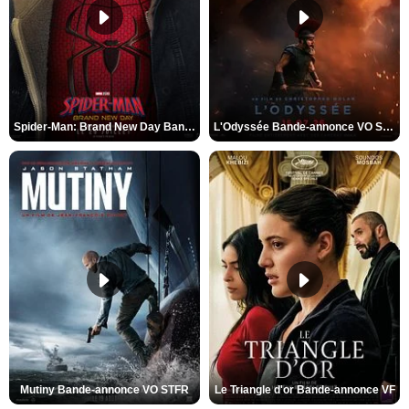
Spider-Man: Brand New Day Bande-annonce VO STFR
L'Odyssée Bande-annonce VO STFR
Mutiny Bande-annonce VO STFR
Le Triangle d'or Bande-annonce VF