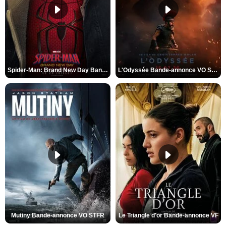
Spider-Man: Brand New Day Bande-annonce VO STFR
L'Odyssée Bande-annonce VO STFR
Mutiny Bande-annonce VO STFR
Le Triangle d'or Bande-annonce VF