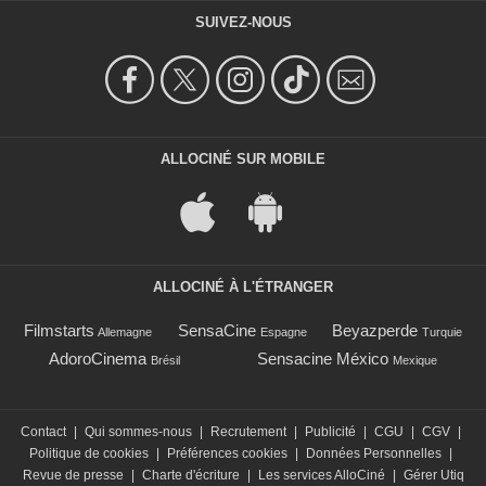
SUIVEZ-NOUS
ALLOCINÉ SUR MOBILE
ALLOCINÉ À L'ÉTRANGER
Filmstarts
SensaCine
Beyazperde
Allemagne
Espagne
Turquie
AdoroCinema
Sensacine México
Brésil
Mexique
Contact
|
Qui sommes-nous
|
Recrutement
|
Publicité
|
CGU
|
CGV
|
Politique de cookies
|
Préférences cookies
|
Données Personnelles
|
Revue de presse
|
Charte d'écriture
|
Les services AlloCiné
|
Gérer Utiq