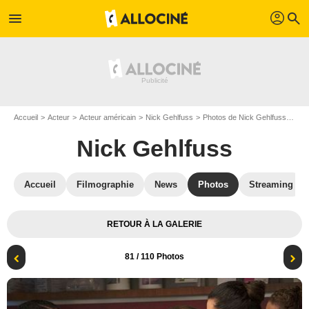
profil
menu
search
Accueil
Acteur
Acteur américain
Nick Gehlfuss
Photos de Nick Gehlfuss
Chi
Nick Gehlfuss
Accueil
Filmographie
News
Photos
Streaming
RETOUR À LA GALERIE
81
/ 110 Photos