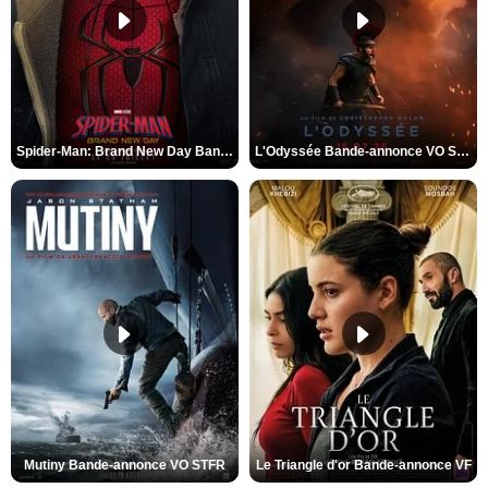
Spider-Man: Brand New Day Bande-annonce VO STFR
L'Odyssée Bande-annonce VO STFR
Mutiny Bande-annonce VO STFR
Le Triangle d'or Bande-annonce VF