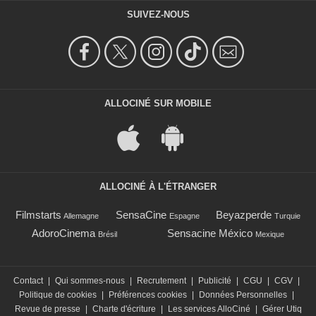
SUIVEZ-NOUS
ALLOCINÉ SUR MOBILE
ALLOCINÉ À L'ÉTRANGER
Filmstarts
SensaCine
Beyazperde
Allemagne
Espagne
Turquie
AdoroCinema
Sensacine México
Brésil
Mexique
Contact
|
Qui sommes-nous
|
Recrutement
|
Publicité
|
CGU
|
CGV
|
Politique de cookies
|
Préférences cookies
|
Données Personnelles
|
Revue de presse
|
Charte d'écriture
|
Les services AlloCiné
|
Gérer Utiq