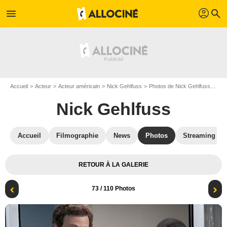
profil
menu
search
Accueil
Acteur
Acteur américain
Nick Gehlfuss
Photos de Nick Gehlfuss
Chi
Nick Gehlfuss
Accueil
Filmographie
News
Photos
Streaming
RETOUR À LA GALERIE
73
/ 110 Photos