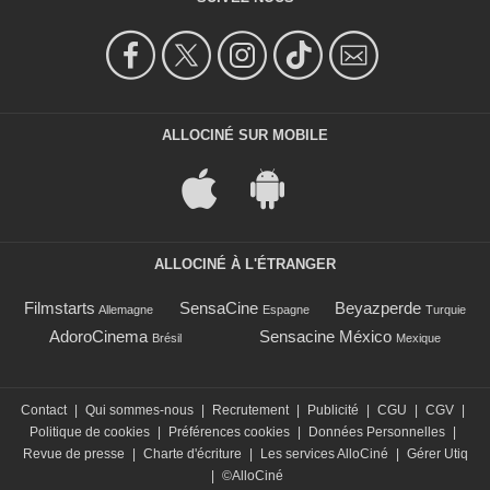
ALLOCINÉ SUR MOBILE
ALLOCINÉ À L'ÉTRANGER
Filmstarts
SensaCine
Beyazperde
Allemagne
Espagne
Turquie
AdoroCinema
Sensacine México
Brésil
Mexique
Contact
|
Qui sommes-nous
|
Recrutement
|
Publicité
|
CGU
|
CGV
|
Politique de cookies
|
Préférences cookies
|
Données Personnelles
|
Revue de presse
|
Charte d'écriture
|
Les services AlloCiné
|
Gérer Utiq
|
©AlloCiné