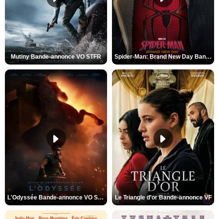
Mutiny Bande-annonce VO STFR
Spider-Man: Brand New Day Bande-annonce VO STFR
L'Odyssée Bande-annonce VO STFR
Le Triangle d'or Bande-annonce VF