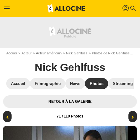
profil
menu
search
Accueil
Acteur
Acteur américain
Nick Gehlfuss
Photos de Nick Gehlfuss
Chi
Nick Gehlfuss
Accueil
Filmographie
News
Photos
Streaming
RETOUR À LA GALERIE
71
/ 110 Photos