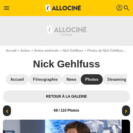
profil
menu
search
Accueil
Acteur
Acteur américain
Nick Gehlfuss
Photos de Nick Gehlfuss
Chi
Nick Gehlfuss
Accueil
Filmographie
News
Photos
Streaming
RETOUR À LA GALERIE
68
/ 110 Photos