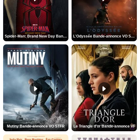
Spider-Man: Brand New Day Bande-annonce VO STFR
L'Odyssée Bande-annonce VO STFR
Mutiny Bande-annonce VO STFR
Le Triangle d'or Bande-annonce VF