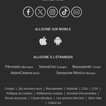
ALLOCINÉ SUR MOBILE
ALLOCINÉ À L'ÉTRANGER
Filmstarts
SensaCine
Beyazperde
Allemagne
Espagne
Turquie
AdoroCinema
Sensacine México
Brésil
Mexique
Contact
|
Qui sommes-nous
|
Recrutement
|
Publicité
|
CGU
|
CGV
|
Politique de cookies
|
Préférences cookies
|
Données Personnelles
|
Revue de presse
|
Charte d'écriture
|
Les services AlloCiné
|
Gérer Utiq
|
©AlloCiné