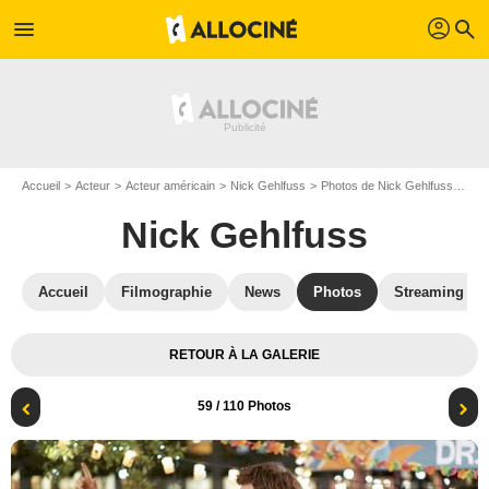
profil
menu
search
Accueil
Acteur
Acteur américain
Nick Gehlfuss
Photos de Nick Gehlfuss
Chi
Nick Gehlfuss
Accueil
Filmographie
News
Photos
Streaming
RETOUR À LA GALERIE
59
/ 110 Photos