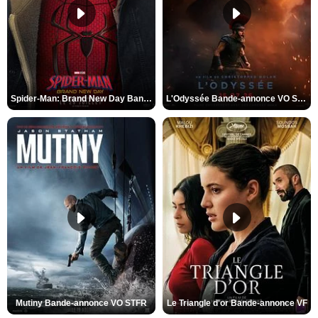
Spider-Man: Brand New Day Bande-annonce VO STFR
L'Odyssée Bande-annonce VO STFR
Mutiny Bande-annonce VO STFR
Le Triangle d'or Bande-annonce VF