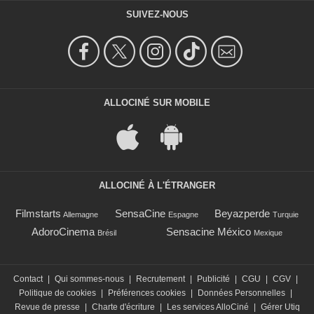
SUIVEZ-NOUS
ALLOCINÉ SUR MOBILE
ALLOCINÉ À L'ÉTRANGER
Filmstarts
SensaCine
Beyazperde
Allemagne
Espagne
Turquie
AdoroCinema
Sensacine México
Brésil
Mexique
Contact
|
Qui sommes-nous
|
Recrutement
|
Publicité
|
CGU
|
CGV
|
Politique de cookies
|
Préférences cookies
|
Données Personnelles
|
Revue de presse
|
Charte d'écriture
|
Les services AlloCiné
|
Gérer Utiq