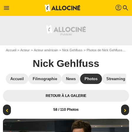
profil
menu
search
Accueil
Acteur
Acteur américain
Nick Gehlfuss
Photos de Nick Gehlfuss
Chi
Nick Gehlfuss
Accueil
Filmographie
News
Photos
Streaming
RETOUR À LA GALERIE
58
/ 110 Photos