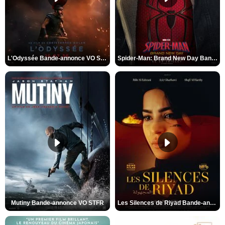
L'Odyssée Bande-annonce VO STFR
Spider-Man: Brand New Day Bande-annonce VO STFR
Mutiny Bande-annonce VO STFR
Les Silences de Riyad Bande-annonce VO STFR