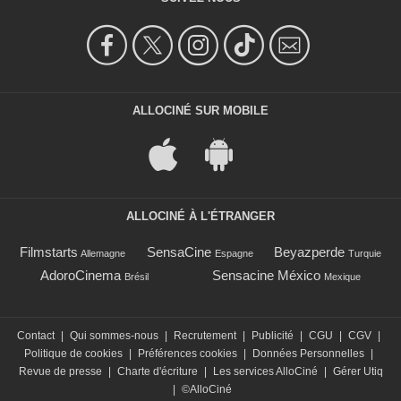
ALLOCINÉ SUR MOBILE
ALLOCINÉ À L'ÉTRANGER
Filmstarts
SensaCine
Beyazperde
Allemagne
Espagne
Turquie
AdoroCinema
Sensacine México
Brésil
Mexique
Contact
|
Qui sommes-nous
|
Recrutement
|
Publicité
|
CGU
|
CGV
|
Politique de cookies
|
Préférences cookies
|
Données Personnelles
|
Revue de presse
|
Charte d'écriture
|
Les services AlloCiné
|
Gérer Utiq
|
©AlloCiné